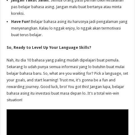
Jangan Takut Salah:
Semua orang pasti pernah bikin kesalahan
pas belajar bahasa asing. Jangan malu buat bertanya atau minta
koreksi.
Have Fun!
Belajar bahasa asing itu harusnya jadi pengalaman yang
menyenangkan. Kalau lo nggak enjoy, lo nggak akan termotivasi
buat terus belajar.
So, Ready to Level Up Your Language Skills?
Nah, itu dia 10 bahasa yang paling mudah dipelajari buat pemula.
Sekarang lo udah punya semua informasi yang lo butuhin buat mulai
belajar bahasa baru. So, what are you waiting for? Pick a language, set
your goals, and start learning! Trust me, it’s gonna be a fun and
rewarding journey. Good luck, bro! You got this! Jangan lupa, belajar
bahasa asing itu investasi buat masa depan lo. It’s a total win-win
situation!