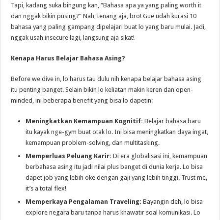
Tapi, kadang suka bingung kan, “Bahasa apa ya yang paling worth it
dan nggak bikin pusing?” Nah, tenang aja, bro! Gue udah kurasi 10
bahasa yang paling gampang dipelajari buat lo yang baru mulai. Jadi,
nggak usah insecure lagi, langsung aja sikat!
Kenapa Harus Belajar Bahasa Asing?
Before we dive in, lo harus tau dulu nih kenapa belajar bahasa asing
itu penting banget. Selain bikin lo keliatan makin keren dan open-
minded, ini beberapa benefit yang bisa lo dapetin:
Meningkatkan Kemampuan Kognitif:
Belajar bahasa baru
itu kayak nge-gym buat otak lo. Ini bisa meningkatkan daya ingat,
kemampuan problem-solving, dan multitasking.
Memperluas Peluang Karir:
Di era globalisasi ini, kemampuan
berbahasa asing itu jadi nilai plus banget di dunia kerja. Lo bisa
dapet job yang lebih oke dengan gaji yang lebih tinggi. Trust me,
it’s a total flex!
Memperkaya Pengalaman Traveling:
Bayangin deh, lo bisa
explore negara baru tanpa harus khawatir soal komunikasi. Lo