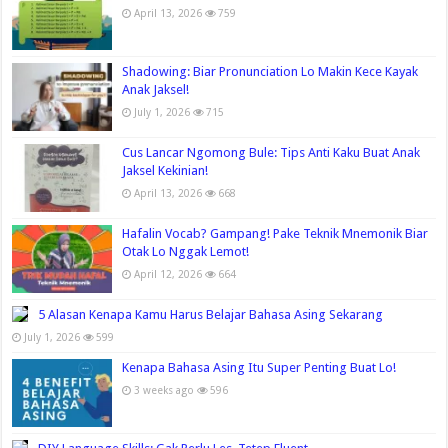
April 13, 2026
759
Shadowing: Biar Pronunciation Lo Makin Kece Kayak
Anak Jaksel!
July 1, 2026
715
Cus Lancar Ngomong Bule: Tips Anti Kaku Buat Anak
Jaksel Kekinian!
April 13, 2026
668
Hafalin Vocab? Gampang! Pake Teknik Mnemonik Biar
Otak Lo Nggak Lemot!
April 12, 2026
664
5 Alasan Kenapa Kamu Harus Belajar Bahasa Asing Sekarang
July 1, 2026
599
Kenapa Bahasa Asing Itu Super Penting Buat Lo!
3 weeks ago
596