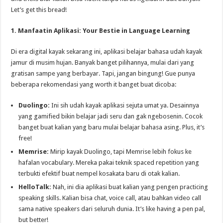
Let’s get this bread!
1. Manfaatin Aplikasi: Your Bestie in Language Learning
Di era digital kayak sekarang ini, aplikasi belajar bahasa udah kayak
jamur di musim hujan. Banyak banget pilihannya, mulai dari yang
gratisan sampe yang berbayar. Tapi, jangan bingung! Gue punya
beberapa rekomendasi yang worth it banget buat dicoba:
Duolingo:
Ini sih udah kayak aplikasi sejuta umat ya. Desainnya
yang gamified bikin belajar jadi seru dan gak ngebosenin. Cocok
banget buat kalian yang baru mulai belajar bahasa asing. Plus, it’s
free!
Memrise:
Mirip kayak Duolingo, tapi Memrise lebih fokus ke
hafalan vocabulary. Mereka pakai teknik spaced repetition yang
terbukti efektif buat nempel kosakata baru di otak kalian.
HelloTalk:
Nah, ini dia aplikasi buat kalian yang pengen practicing
speaking skills. Kalian bisa chat, voice call, atau bahkan video call
sama native speakers dari seluruh dunia. It’s like having a pen pal,
but better!