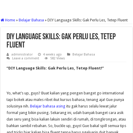
Home
»
Belajar Bahasa
»
DIY Language Skills: Gak Perlu Les, Tetep Fluent
DIY Language Skills: Gak Perlu Les, Tetep
Fluent
administrator
4 weeks ago
Belajar Bahasa
Leave a comment
582 Views
“DIY Language Skills: Gak Perlu Les, Tetep Fluent!”
Yo, what’s up, guys? Buat kalian yang pengen banget go international
tapi bokek atau males ribet ikut kursus bahasa, tenang aja! Gue punya
solusinya nih.
Belajar bahasa asing
itu gak harus selalu lewat jalur
formal yang bikin pusing. Sekarang ini, udah banyak banget cara asik
dan seru yang bisa kalian lakuin sendiri di rumah, di tongkrongan, atau
bahkan sambil rebahan. So, buckle up, guys! Gue bakal spill semua tips
and tricks biar kalian bisa fluent tanpa harus ngeluarin duit banyak.