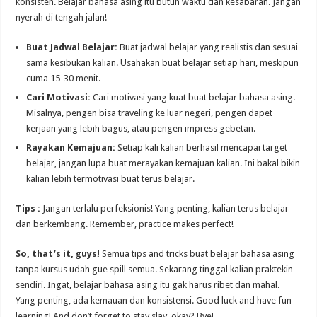
konsisten. Belajar bahasa asing itu butuh waktu dan kesabaran. Jangan
nyerah di tengah jalan!
Buat Jadwal Belajar:
Buat jadwal belajar yang realistis dan sesuai
sama kesibukan kalian. Usahakan buat belajar setiap hari, meskipun
cuma 15-30 menit.
Cari Motivasi:
Cari motivasi yang kuat buat belajar bahasa asing.
Misalnya, pengen bisa traveling ke luar negeri, pengen dapet
kerjaan yang lebih bagus, atau pengen impress gebetan.
Rayakan Kemajuan:
Setiap kali kalian berhasil mencapai target
belajar, jangan lupa buat merayakan kemajuan kalian. Ini bakal bikin
kalian lebih termotivasi buat terus belajar.
Tips :
Jangan terlalu perfeksionis! Yang penting, kalian terus belajar
dan berkembang. Remember, practice makes perfect!
So, that’s it, guys!
Semua tips and tricks buat belajar bahasa asing
tanpa kursus udah gue spill semua. Sekarang tinggal kalian praktekin
sendiri. Ingat, belajar bahasa asing itu gak harus ribet dan mahal.
Yang penting, ada kemauan dan konsistensi. Good luck and have fun
learning! And don’t forget to stay slay, okay? Bye!