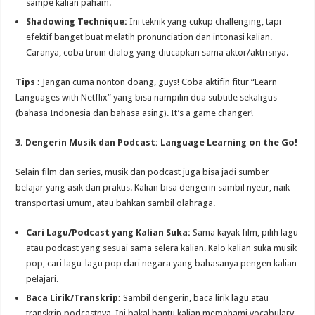
sampe kalian paham.
Shadowing Technique:
Ini teknik yang cukup challenging, tapi
efektif banget buat melatih pronunciation dan intonasi kalian.
Caranya, coba tiruin dialog yang diucapkan sama aktor/aktrisnya.
Tips :
Jangan cuma nonton doang, guys! Coba aktifin fitur “Learn
Languages with Netflix” yang bisa nampilin dua subtitle sekaligus
(bahasa Indonesia dan bahasa asing). It’s a game changer!
3. Dengerin Musik dan Podcast: Language Learning on the Go!
Selain film dan series, musik dan podcast juga bisa jadi sumber
belajar yang asik dan praktis. Kalian bisa dengerin sambil nyetir, naik
transportasi umum, atau bahkan sambil olahraga.
Cari Lagu/Podcast yang Kalian Suka:
Sama kayak film, pilih lagu
atau podcast yang sesuai sama selera kalian. Kalo kalian suka musik
pop, cari lagu-lagu pop dari negara yang bahasanya pengen kalian
pelajari.
Baca Lirik/Transkrip:
Sambil dengerin, baca lirik lagu atau
transkrip podcastnya. Ini bakal bantu kalian memahami vocabulary