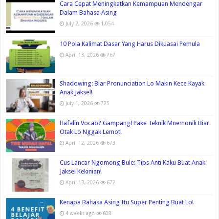
Cara Cepat Meningkatkan Kemampuan Mendengar
Dalam Bahasa Asing
July 2, 2026
1,054
10 Pola Kalimat Dasar Yang Harus Dikuasai Pemula
April 13, 2026
767
Shadowing: Biar Pronunciation Lo Makin Kece Kayak
Anak Jaksel!
July 1, 2026
725
Hafalin Vocab? Gampang! Pake Teknik Mnemonik Biar
Otak Lo Nggak Lemot!
April 12, 2026
673
Cus Lancar Ngomong Bule: Tips Anti Kaku Buat Anak
Jaksel Kekinian!
April 13, 2026
672
Kenapa Bahasa Asing Itu Super Penting Buat Lo!
4 weeks ago
608