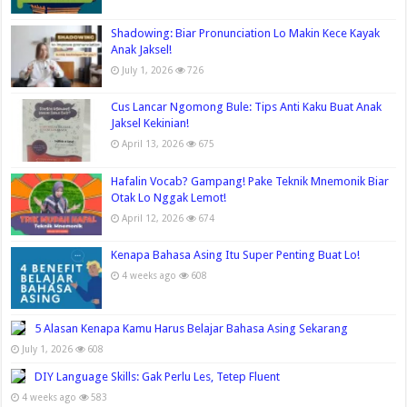
Shadowing: Biar Pronunciation Lo Makin Kece Kayak
Anak Jaksel!
July 1, 2026
726
Cus Lancar Ngomong Bule: Tips Anti Kaku Buat Anak
Jaksel Kekinian!
April 13, 2026
675
Hafalin Vocab? Gampang! Pake Teknik Mnemonik Biar
Otak Lo Nggak Lemot!
April 12, 2026
674
Kenapa Bahasa Asing Itu Super Penting Buat Lo!
4 weeks ago
608
5 Alasan Kenapa Kamu Harus Belajar Bahasa Asing Sekarang
July 1, 2026
608
DIY Language Skills: Gak Perlu Les, Tetep Fluent
4 weeks ago
583